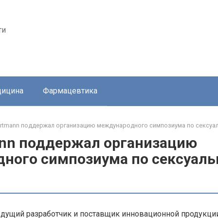
ти
ицина
Фармацевтика
artmann поддержал организацию международного симпозиума по сексуа
ann поддержал организацию
ного симпозиума по сексуаль
ведущий разработчик и поставщик инновационной продукц