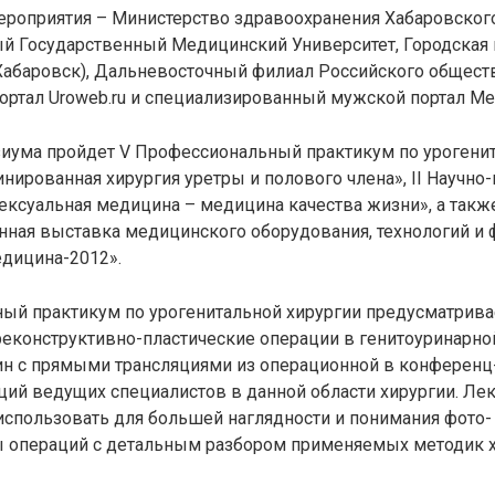
роприятия – Министерство здравоохранения Хабаровского
й Государственный Медицинский Университет, Городская 
Хабаровск), Дальневосточный филиал Российского обществ
ортал Uroweb.ru и специализированный мужской портал Mencl
зиума пройдет V Профессиональный практикум по урогени
нированная хирургия уретры и полового члена», II Научно
ксуальная медицина – медицина качества жизни», а также
нная выставка медицинского оборудования, технологий и
едицина-2012».
ый практикум по урогенитальной хирургии предусматрива
еконструктивно-пластические операции в генитоуринарной
н с прямыми трансляциями из операционной в конференц-
ий ведущих специалистов в данной области хирургии. Ле
использовать для большей наглядности и понимания фото-
 операций с детальным разбором применяемых методик х