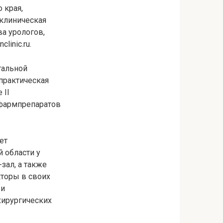
 края,
клиническая
а урологов,
inic.ru.
тальной
-практическая
 II
 фармпрепаратов
ет
 области у
зал, а также
кторы в своих
 и
ирургических