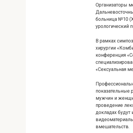
Организаторы ме
Дальневосточны
больница №10 (
урологический п
В рамках симпо
хирургии «Комби
конференция «Се
специализирова
«Сексуальная м
Профессиональн
показательные р
мужчин и женщи
проведение лекц
докладах будут 
видеоматериалы
вмешательств.