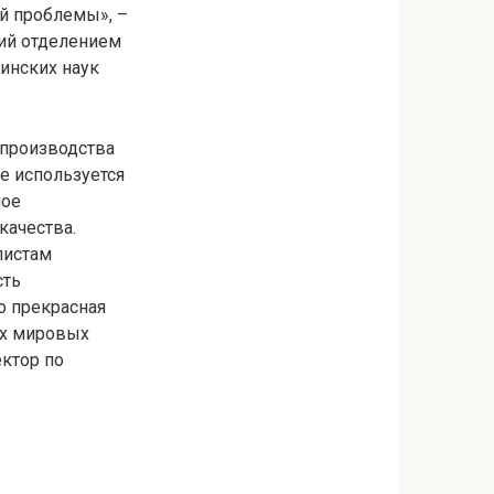
й проблемы», –
ий отделением
инских наук
производства
е используется
ное
качества.
листам
сть
о прекрасная
их мировых
ектор по