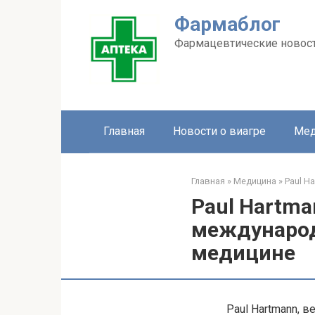
Перейти
Фармаблог
к
контенту
Фармацевтические новос
Главная
Новости о виагре
Мед
Главная
»
Медицина
»
Paul H
Paul Hartm
международ
медицине
Paul Hartmann, 