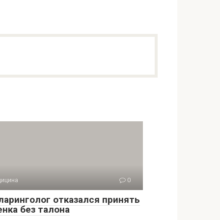
ицина
0
ларинголог отказался принять
енка без талона