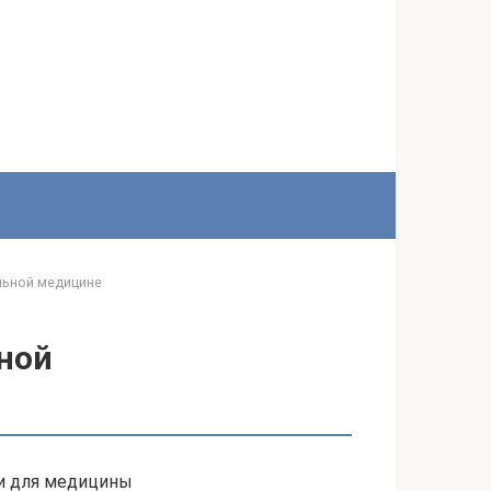
льной медицине
ной
ии для медицины