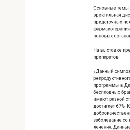
Основные темы 
эректильная дис
придаточных по
фармакотерапия 
половых органов
На выставке пр
препаратов.
«Данный симпози
репродуктивног
программы в Да
бесплодных бра
имеют разной с
достигает 67%. 
доброкачественн
заболевание со 
лечения. Данны