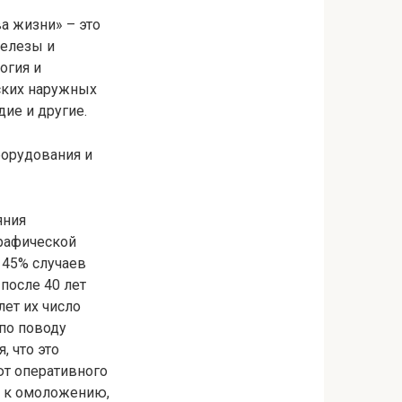
а жизни» – это
железы и
огия и
ских наружных
ие и другие.
борудования и
яния
рафической
 45% случаев
после 40 лет
ет их число
 по поводу
, что это
ют оперативного
ю к омоложению,