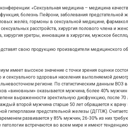
конференции: «Сексуальная медицина – медицина качеств
функция, болезнь Пейрони, заболевания предстательной 
ловых желёз, гормоны в сексуальной медицине, фармакол
сексуальных расстройств, хирургия полового члена и жен
, хирургия уретры, инновации в хирургии, мужское бесплод
едставят свою продукцию производители медицинского о
ум имеет высокое значение с точки зрения оценки состо
о и сексуального здоровья населения выполняемой демог
льневосточном регионе. По статистическим данным ВОЗ в
ков «виновным» оказывается мужчина, более 40% мужчин 
тепени выраженности эректильную дисфункцию, после 70 л
Каждый второй мужчина старше 50 лет обращается к врачу
ой гиперплазии предстательной железы (ДГПЖ). Считается
временем развивается у 85% мужчин, 26-30% из них требу
е патологии встречаются во всем мире и имеют тенденци