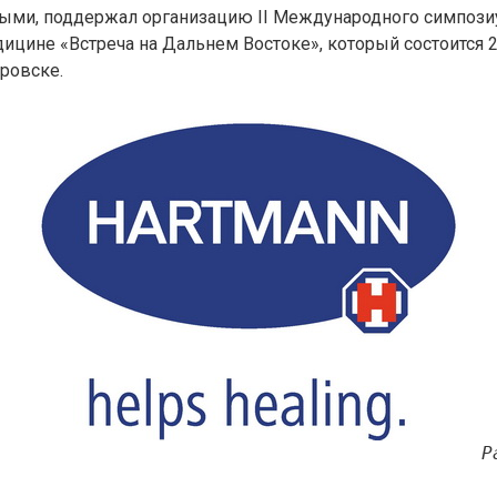
ьными, поддержал организацию II Международного симпози
ицине «Встреча на Дальнем Востоке», который состоится 2
аровске.
P