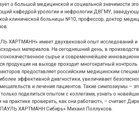
вует о большой медицинской и социальной значимости это
ющий кафедрой урологии и нефрологии ДВГМУ, заведующ
ской клинической больницы №10, профессор, доктор медиц
ов.
ЛЬ ХАРТМАНН» имеет двухвековой опыт исследований и 
сходных материалов. На сегодняшний день, в производств
ысококачественное сырье и современнейшее инновацион
ся продукция на выходе проходит многократный контроль 
 факторов предоставляет российским медицинским специа
иболее эффективной диагностики, увеличивает безопасно
мешательств и лечения пациентов. Такие симпозиумы – эт
только поделиться опытом с коллегами, узнать о новейш
и на практике проверить, как они работают», – считает Дир
«ПАУЛЬ ХАРТМАНН Сибирь» Михаил Поллуксов.