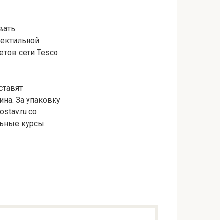
вать
ректильной
етов сети Tesco
ставят
на. За упаковку
stav.ru со
льные курсы.