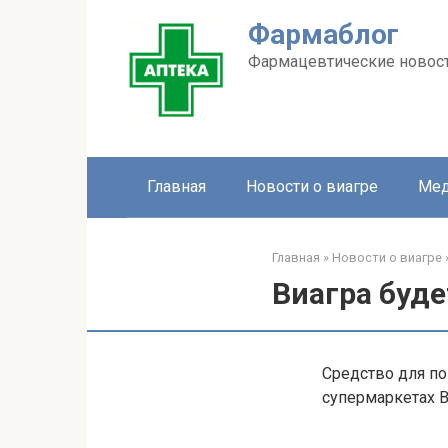
Перейти
Фармаблог
к
контенту
Фармацевтические новос
Главная
Новости о виагре
Мед
Главная
»
Новости о виагре
Виагра буде
Средство для по
супермаркетах 