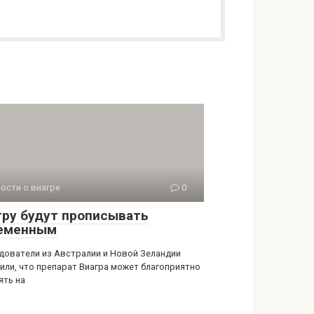
ости о виагре
0
гру будут прописывать
еменным
дователи из Австралии и Новой Зеландии
или, что препарат Виагра может благоприятно
ять на