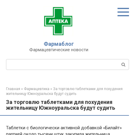
Перейти
к
контенту
Фармаблог
Фармацевтические новости
Поиск:
Главная
»
Фармацевтика
»
За торговлю таблетками для похудения
жительницу Южноуральска будут судить
За торговлю таблетками для похудения
жительницу Южноуральска будут судить
Таблетки с биологически активной добавкой «Билайт»
партией около тысячи штук закупила жительница